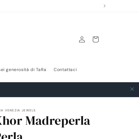
Accedi
Carrello
sei generosità di TaRa
Contattaci
RA VENEZIA JEWELS
Khor Madreperla
erla