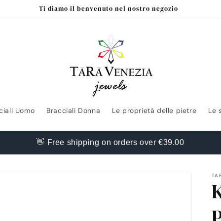
Ti diamo il benvenuto nel nostro negozio
ciali Uomo
Bracciali Donna
Le proprietà delle pietre
Le 
👋 Free shipping on orders over €39.00
TA
P