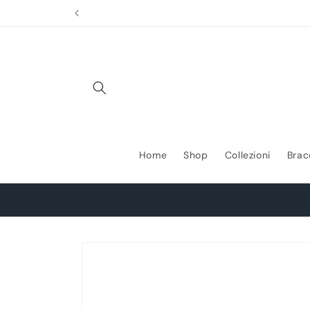
Vai
direttamente
ai contenuti
Home
Shop
Collezioni
Brac
Passa alle
informazioni
sul prodotto