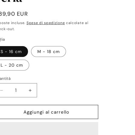
rezzo
39,90 EUR
poste incluse.
Spese di spedizione
calcolate al
stino
eck-out.
lia
S - 16 cm
M - 18 cm
L - 20 cm
antità
antità
Diminuisci
Aumenta
quantità
quantità
per
per
Khor
Khor
Aggiungi al carrello
Madreperla
Madreperla
Perla
Perla