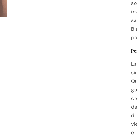
so
in
sa
Bi
pa
Pe
La
si
Qu
gu
cr
da
di
vi
e 