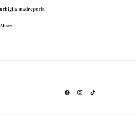
nchiglia madreperla
Share
Facebook
Instagram
TikTok