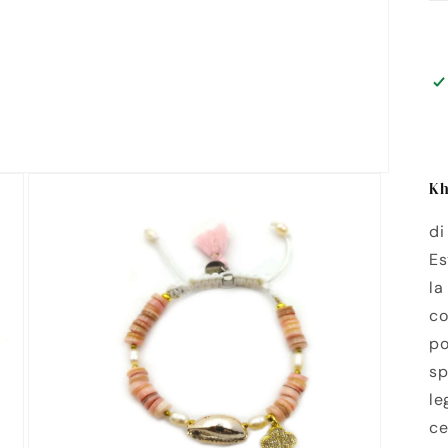
Kh
di
Es
la
co
po
sp
le
ce