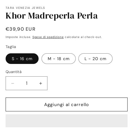
TARA VENEZIA JEWELS
Khor Madreperla Perla
Prezzo
€39,90 EUR
di
Imposte incluse.
Spese di spedizione
calcolate al check-out.
listino
Taglia
S - 16 cm
M - 18 cm
L - 20 cm
Quantità
Quantità
Diminuisci
Aumenta
quantità
quantità
per
per
Khor
Khor
Aggiungi al carrello
Madreperla
Madreperla
Perla
Perla