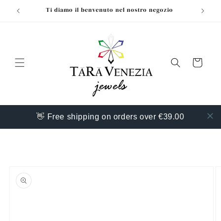
Vai
Ti diamo il benvenuto nel nostro negozio
direttamente
ai contenuti
Carrello
👋 Free shipping on orders over €39.00
Passa alle
informazioni
sul prodotto