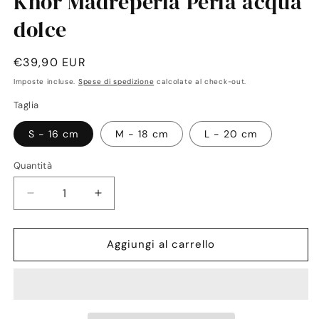
Khor Madreperla Perla acqua
dolce
Prezzo
€39,90 EUR
di
Imposte incluse.
Spese di spedizione
calcolate al check-out.
listino
Taglia
S - 16 cm
M - 18 cm
L - 20 cm
Quantità
Quantità
Diminuisci
Aumenta
quantità
quantità
per
per
Khor
Khor
Aggiungi al carrello
Madreperla
Madreperla
Perla
Perla
acqua
acqua
dolce
dolce