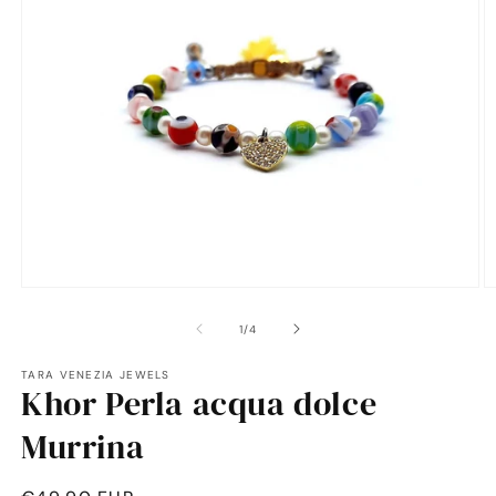
Apri
A
contenuti
c
multimediali
m
su
1
/
4
1
2
in
in
TARA VENEZIA JEWELS
finestra
fi
Khor Perla acqua dolce
modale
m
Murrina