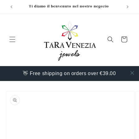
Vai
Ti diamo il benvenuto nel nostro negozio
direttamente
ai contenuti
Carrello
👋 Free shipping on orders over €39.00
Passa alle
informazioni
sul prodotto