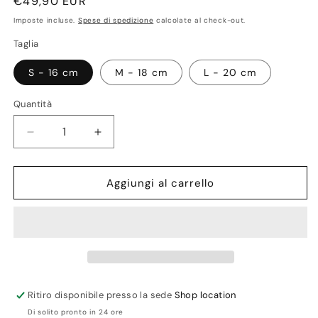
Prezzo
€49,90 EUR
di
Imposte incluse.
Spese di spedizione
calcolate al check-out.
listino
Taglia
S - 16 cm
M - 18 cm
L - 20 cm
Quantità
Quantità
Diminuisci
Aumenta
quantità
quantità
per
per
Khor
Khor
Aggiungi al carrello
Perla
Perla
acqua
acqua
dolce
dolce
Murrina
Murrina
Ritiro disponibile presso la sede
Shop location
Di solito pronto in 24 ore