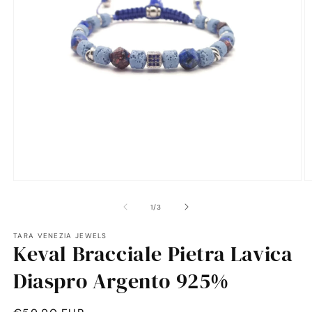
Apri
A
contenuti
c
multimediali
m
su
1
/
3
1
2
in
in
TARA VENEZIA JEWELS
finestra
fi
Keval Bracciale Pietra Lavica
modale
m
Diaspro Argento 925%