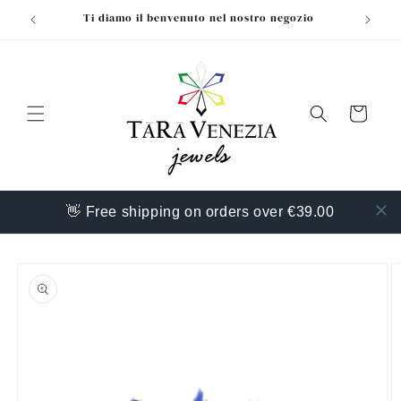
Vai
Ti diamo il benvenuto nel nostro negozio
direttamente
ai contenuti
Carrello
👋 Free shipping on orders over €39.00
Passa alle
informazioni
sul prodotto