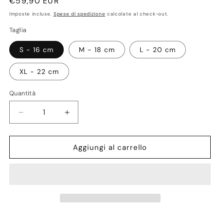
Prezzo
€59,90 EUR
di
Imposte incluse.
Spese di spedizione
calcolate al check-out.
listino
Taglia
S - 16 cm
M - 18 cm
L - 20 cm
XL - 22 cm
Quantità
Quantità
Diminuisci
Aumenta
quantità
quantità
per
per
Keval
Keval
Aggiungi al carrello
Bracciale
Bracciale
Pietra
Pietra
Lavica
Lavica
Diaspro
Diaspro
Argento
Argento
925%
925%