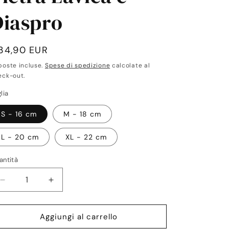
Diaspro
rezzo
34,90 EUR
poste incluse.
Spese di spedizione
calcolate al
stino
eck-out.
lia
S - 16 cm
M - 18 cm
L - 20 cm
XL - 22 cm
antità
antità
Diminuisci
Aumenta
quantità
quantità
per
per
Keval
Keval
Aggiungi al carrello
Bracciale
Bracciale