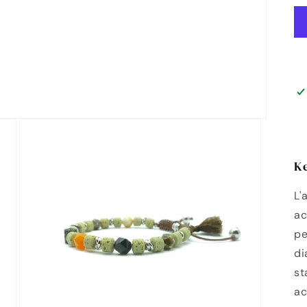
Ke
L'
ac
pe
di
st
ac