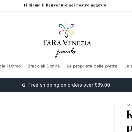
Ti diamo il benvenuto nel nostro negozio
ciali Uomo
Bracciali Donna
Le proprietà delle pietre
Le 
👋 Free shipping on orders over €39.00
TA
K
P