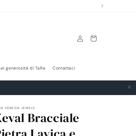
Accedi
Carrello
sei generosità di TaRa
Contattaci
RA VENEZIA JEWELS
eval Bracciale
ietra Lavica e