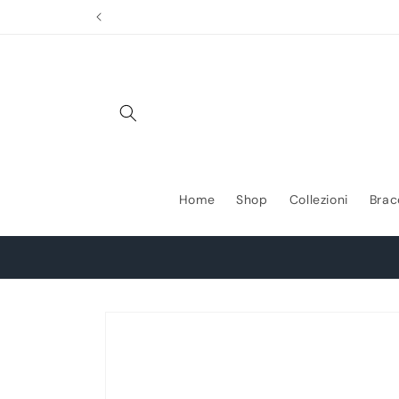
Vai
direttamente
ai contenuti
Home
Shop
Collezioni
Brac
Passa alle
informazioni
sul prodotto