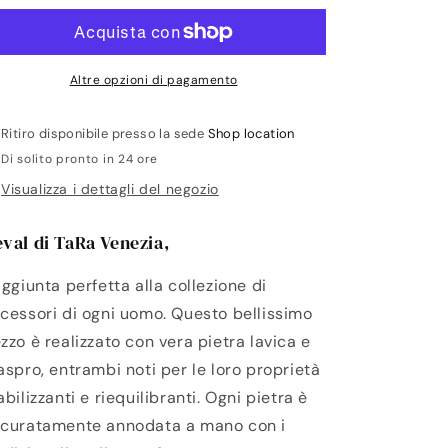
Pietra
Pietra
Lavica
Lavica
e
e
Diaspro
Diaspro
Altre opzioni di pagamento
Ritiro disponibile presso la sede
Shop location
Di solito pronto in 24 ore
Visualizza i dettagli del negozio
val di TaRa Venezia,
aggiunta perfetta alla collezione di
cessori di ogni uomo.
Questo bellissimo
zzo è realizzato con vera pietra lavica e
aspro, entrambi noti per le loro proprietà
abilizzanti e riequilibranti.
Ogni pietra è
curatamente annodata a mano con i