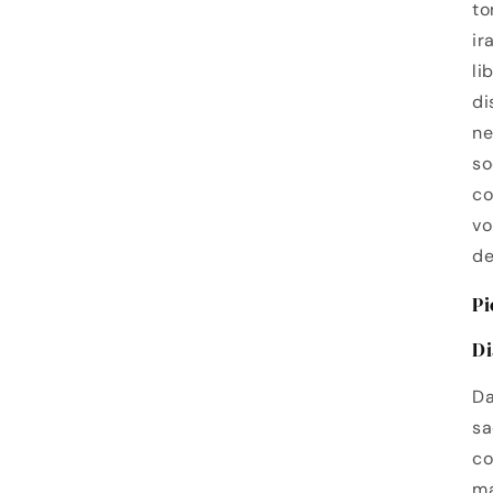
to
ir
li
di
ne
so
co
vo
de
Pi
Di
Da
sa
co
ma