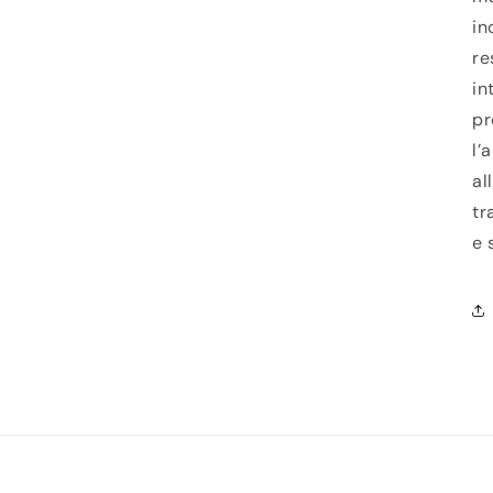
in
re
in
pr
l’
al
tr
e 