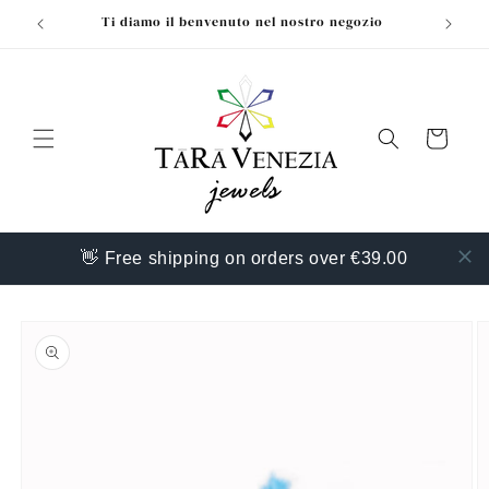
Vai
Ti diamo il benvenuto nel nostro negozio
direttamente
ai contenuti
Carrello
👋 Free shipping on orders over €39.00
Passa alle
informazioni
sul prodotto