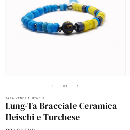
Apri
A
contenuti
c
multimediali
m
su
1
/
3
1
2
in
in
TARA VENEZIA JEWELS
finestra
fi
Lung-Ta Bracciale Ceramica
modale
m
Heischi e Turchese