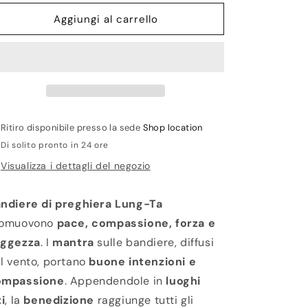
per
per
Lung-
Lung-
Aggiungi al carrello
Ta
Ta
Bracciale
Bracciale
Argento
Argento
925%
925%
Vetro
Vetro
sommerso
sommerso
Murano
Murano
Ritiro disponibile presso la sede
Shop location
Di solito pronto in 24 ore
Visualizza i dettagli del negozio
ndiere di preghiera Lung-Ta
romuovono
pace, compassione, forza e
aggezza
. I
mantra
sulle bandiere, diffusi
l vento, portano
buone intenzioni e
ompassione
. Appendendole in
luoghi
ti
, la
benedizione
raggiunge tutti gli