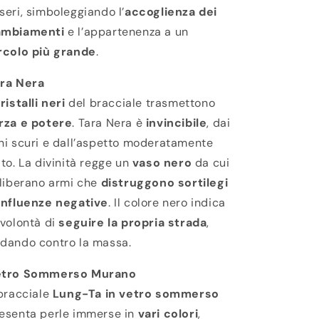
seri, simboleggiando l’
accoglienza dei
ambiamenti
e l’appartenenza a un
rcolo più grande
.
ra Nera
ristalli neri
del bracciale trasmettono
rza e potere
. Tara Nera è
invincibile
, dai
ni scuri e dall’aspetto moderatamente
ato. La divinità regge un
vaso nero
da cui
 liberano armi che
distruggono sortilegi
influenze negative
. Il colore nero indica
 volontà di
seguire la propria strada
,
dando contro la massa.
etro Sommerso Murano
 bracciale
Lung-Ta in vetro sommerso
esenta perle immerse in
vari colori
,