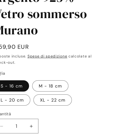
Vetro sommerso
Murano
rezzo
59,90 EUR
poste incluse.
Spese di spedizione
calcolate al
stino
eck-out.
lia
S - 16 cm
M - 18 cm
L - 20 cm
XL - 22 cm
antità
antità
Diminuisci
Aumenta
quantità
quantità