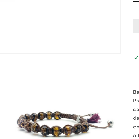
Ba
P
s
da
c
al