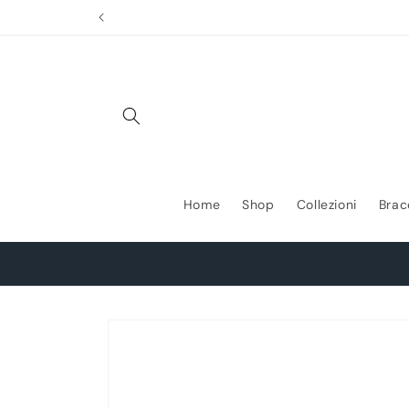
Vai
direttamente
ai contenuti
Home
Shop
Collezioni
Brac
Passa alle
informazioni
sul prodotto