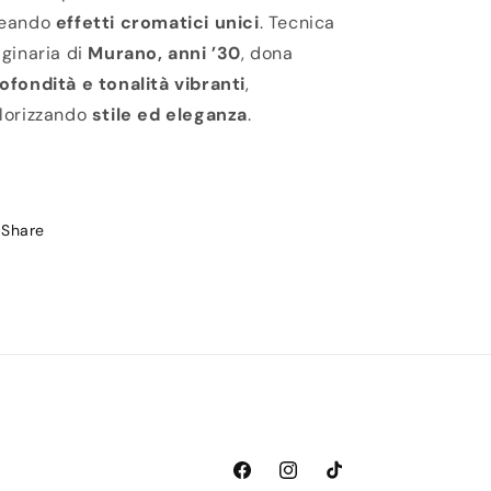
reando
effetti cromatici unici
. Tecnica
iginaria di
Murano, anni ’30
, dona
ofondità e tonalità vibranti
,
lorizzando
stile ed eleganza
.
Share
Facebook
Instagram
TikTok