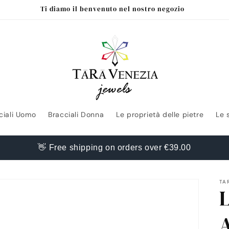
Ti diamo il benvenuto nel nostro negozio
ciali Uomo
Bracciali Donna
Le proprietà delle pietre
Le 
👋 Free shipping on orders over €39.00
TA