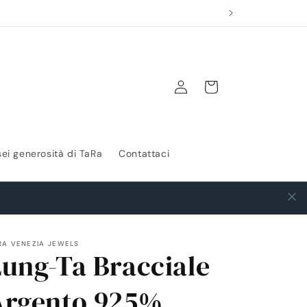
Accedi
Carrello
sei generosità di TaRa
Contattaci
RA VENEZIA JEWELS
Lung-Ta Bracciale
Argento 925%