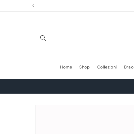
Vai
direttamente
ai contenuti
Home
Shop
Collezioni
Brac
Passa alle
informazioni
sul prodotto