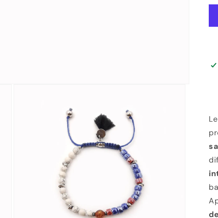
L
p
s
di
in
ba
Ap
de