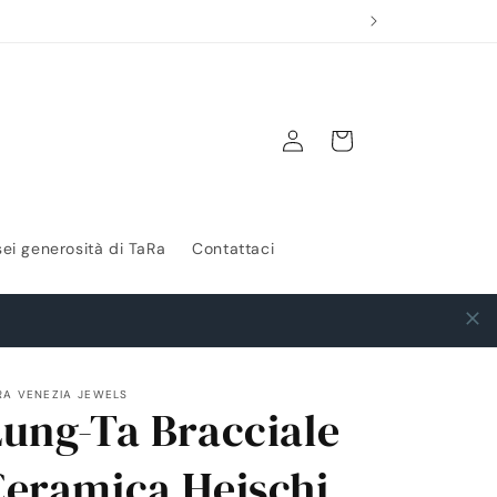
Accedi
Carrello
sei generosità di TaRa
Contattaci
RA VENEZIA JEWELS
Lung-Ta Bracciale
Ceramica Heischi