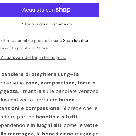
Bracciale
Bracciale
Ceramica
Ceramica
Heischi
Heischi
Aulite
Aulite
Altre opzioni di pagamento
Ritiro disponibile presso la sede
Shop location
Di solito pronto in 24 ore
Visualizza i dettagli del negozio
e
bandiere di preghiera Lung-Ta
romuovono
pace, compassione, forza e
aggezza
. I
mantra
sulle bandiere vengono
ffusi dal vento, portando
buone
tenzioni e compassione
. Si crede che le
ndiere portino
beneficio a tutti
.
pendendole in
luoghi alti
, come le
vette
lle montagne
, la
benedizione
raggiunge