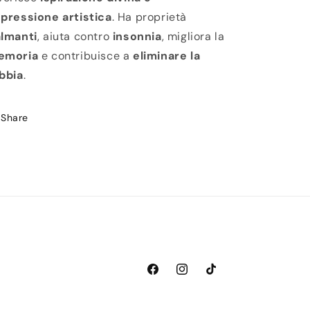
pressione artistica
. Ha proprietà
lmanti
, aiuta contro
insonnia
, migliora la
emoria
e contribuisce a
eliminare la
bbia
.
Share
Facebook
Instagram
TikTok