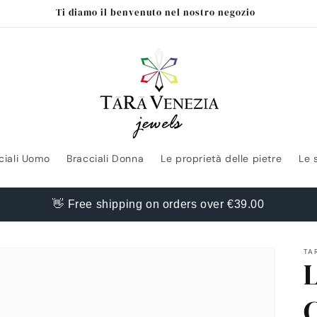
Ti diamo il benvenuto nel nostro negozio
ciali Uomo
Bracciali Donna
Le proprietà delle pietre
Le 
👋 Free shipping on orders over €39.00
TA