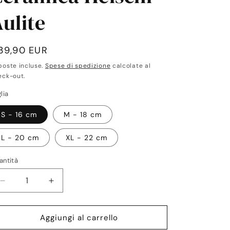
ulite
rezzo
39,90 EUR
poste incluse.
Spese di spedizione
calcolate al
stino
eck-out.
lia
S - 16 cm
M - 18 cm
L - 20 cm
XL - 22 cm
antità
antità
Diminuisci
Aumenta
quantità
quantità
per
per
Lung-
Lung-
Aggiungi al carrello
Ta
Ta