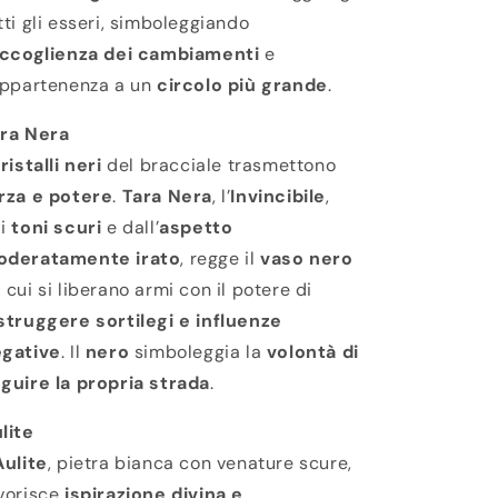
tti gli esseri, simboleggiando
ccoglienza dei cambiamenti
e
appartenenza a un
circolo più grande
.
ra Nera
ristalli neri
del bracciale trasmettono
rza e potere
.
Tara Nera
, l’
Invincibile
,
ai
toni scuri
e dall’
aspetto
oderatamente irato
, regge il
vaso nero
 cui si liberano armi con il potere di
struggere sortilegi e influenze
gative
. Il
nero
simboleggia la
volontà di
guire la propria strada
.
lite
Aulite
, pietra bianca con venature scure,
vorisce
ispirazione divina e