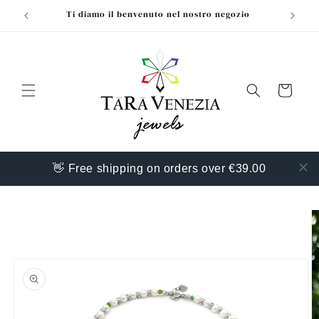
Vai
Ti diamo il benvenuto nel nostro negozio
direttamente
ai contenuti
Carrello
👋 Free shipping on orders over €39.00
Passa alle
informazioni
sul prodotto