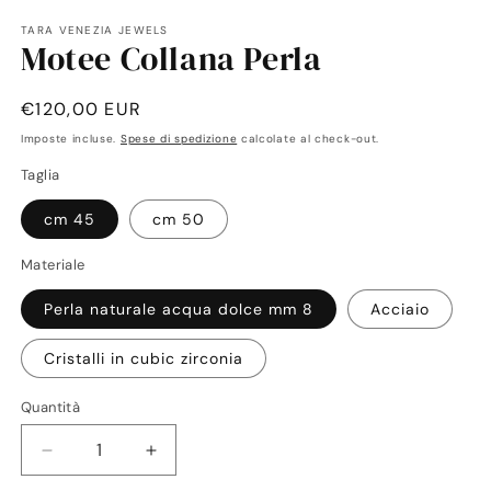
in
TARA VENEZIA JEWELS
fi
Motee Collana Perla
m
Prezzo
€120,00 EUR
di
Imposte incluse.
Spese di spedizione
calcolate al check-out.
listino
Taglia
cm 45
cm 50
Materiale
Perla naturale acqua dolce mm 8
Acciaio
Cristalli in cubic zirconia
Quantità
Quantità
Diminuisci
Aumenta
quantità
quantità