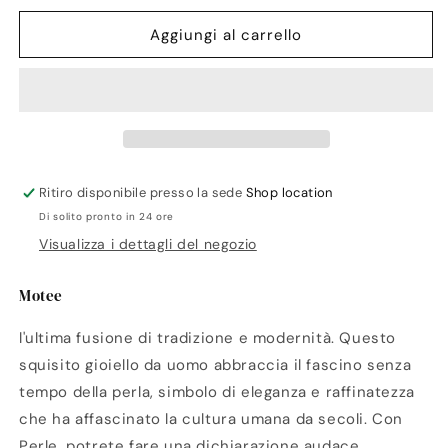
per
per
Motee
Motee
Aggiungi al carrello
Collana
Collana
Perla
Perla
Ritiro disponibile presso la sede
Shop location
Di solito pronto in 24 ore
Visualizza i dettagli del negozio
Motee
l'ultima fusione di tradizione e modernità. Questo
squisito gioiello da uomo abbraccia il fascino senza
tempo della perla, simbolo di eleganza e raffinatezza
che ha affascinato la cultura umana da secoli. Con
Perle, potrete fare una dichiarazione audace,