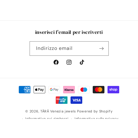
inserisci l'email per iscriverti
Indirizzo email
Facebook
Instagram
TikTok
Metodi
di
pagamento
© 2026,
TĀRĀ Venezia jewels
Powered by Shopify
Informativa sui rimborsi
Informativa sulla privacy
Termini e condizioni del servizio
Informativa sulle spedizioni
Recapiti
Informativa legale